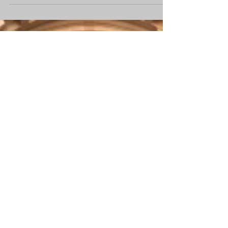
Мы в ФИНАЛЕ CEDIA Awards
2016!!!
Друзья! У нас замечательная новость - наш
интсталляционный проект ARTPOLARS LUXURY
YACHT прошел в финал своей категории, и
вошел в...