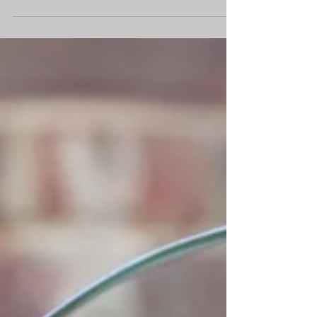
Luxury Yacht получил специальную отметку
Highly Commended в категории Best Yacht...