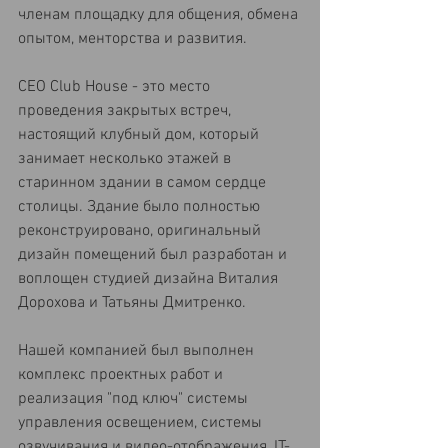
членам площадку для общения, обмена 
опытом, менторства и развития.
CEO Club House - это место 
проведения закрытых встреч, 
настоящий клубный дом, который 
занимает несколько этажей в 
старинном здании в самом сердце 
столицы. Здание было полностью 
реконструировано, оригинальный 
дизайн помещений был разработан и 
воплощен студией дизайна Виталия 
Дорохова и Татьяны Дмитренко.
Нашей компанией был выполнен 
комплекс проектных работ и 
реализация "под ключ" системы 
управления освещением, системы 
озвучивания и видео-отображения, IT-