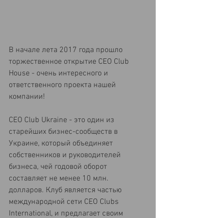
В начале лета 2017 года прошло 
торжественное открытие CEO Club 
House - очень интересного и 
ответственного проекта нашей 
компании!
CEO Club Ukraine - это один из 
старейших бизнес-сообществ в 
Украине, который объединяет 
собственников и руководителей 
бизнеса, чей годовой оборот 
составляет не менее 10 млн. 
долларов. Клуб является частью 
международной сети CEO Clubs 
International, и предлагает своим 