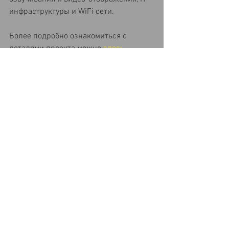
инфраструктуры и WiFi сети.
Более подробно ознакомиться с 
деталями проекта можно 
здесь
.
Комментарии
Ваш комментарий...