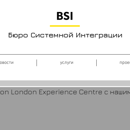
Бюро Системной Интеграции
овости
услуги
прое
ron London Experience Centre c наши
и