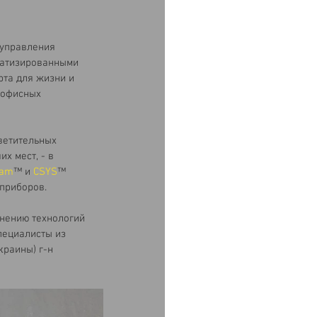
(управления 
матизированными 
та для жизни и 
 офисных 
ветительных 
х мест, - в 
eam
™ и 
CSYS
™ 
приборов.
нению технологий 
пециалисты из 
краины) г-н 