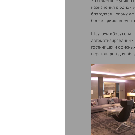
Знакомство с уникал
назначения в одной и
благодаря новому офи
более ярким, впечат
Шоу-рум оборудован 
автоматизированных 
гостиницах и офисны
переговоров для обс