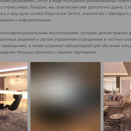
ьными решениями Lutron в виде посещения реализованных объект
з столиц мира, Лондоне, мы практикуем уже достаточно давно. С н
су и шоу-руму London Experience Centre, знакомство с брендом Lu
ляющим и информативным.
полнофункциональными инсталляциями, которые демонстрируют р
оконных решений и систем управления освещением в частных апа
х помещениях, а также огромной лабораторией для обучения спец
уждения текущих проектов с нашими партнерами.