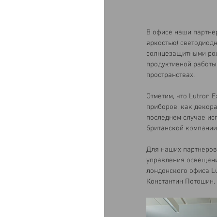
В офисе наши партне
яркостью) светодиод
солнцезащитными рол
продуктивной работы,
пространствах.
Отметим, что Lutron 
приборов, как декора
последнем случае ис
британской компании
Для наших партнеров
управления освещени
лондонского офиса Lu
Константин Потошин.