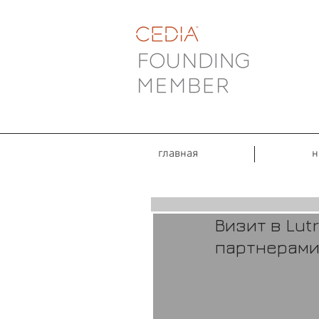
главная
н
Визит в Lut
партнерам