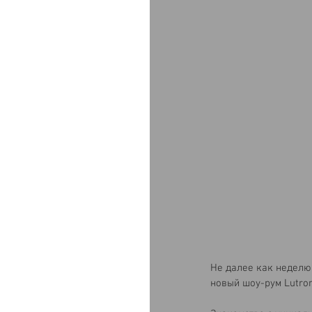
Не далее как неделю
новый шоу-рум Lutron