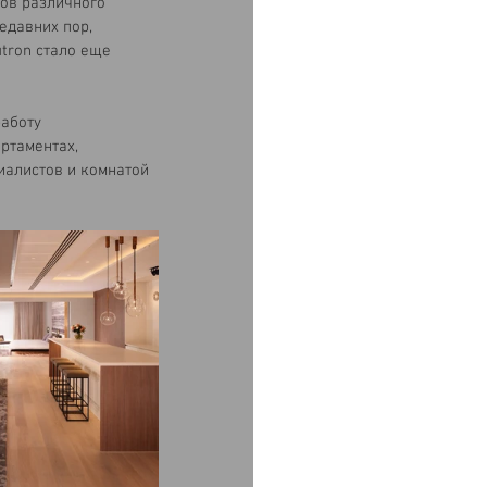
ов различного 
едавних пор, 
tron стало еще 
аботу 
ртаментах, 
иалистов и комнатой 