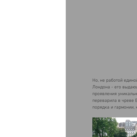
Но, не работой едино
Лондона - его выдающ
проявления уникально
переварила в чреве Б
порядка и гармонии, 