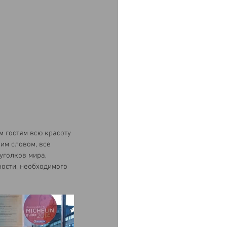
 гостям всю красоту 
им словом, все 
уголков мира, 
ости, необходимого 