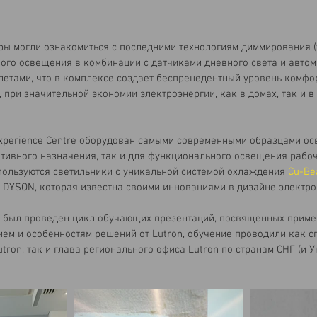
ры могли ознакомиться с последними технологиям диммирования 
ного освещения в комбинации с датчиками дневного света и авто
етами, что в комплексе создает беспрецедентный уровень комфор
 при значительной экономии электроэнергии, как в домах, так и в
Experience Centre оборудован самыми современными образцами ос
тивного назначения, так и для функционального освещения рабочи
пользуются светильники с уникальной системой охлаждения 
Cu-B
 DYSON, которая известна своими инновациями в дизайне электро
 был проведен цикл обучающих презентаций, посвященных приме
ем и особенностям решений от Lutron, обучение проводили как с
tron, так и глава регионального офиса Lutron по странам СНГ (и У